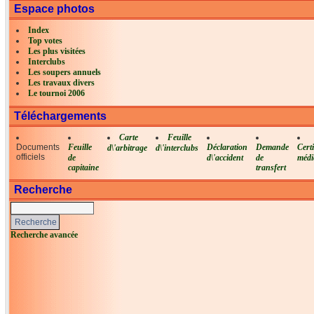
Espace photos
Index
Top votes
Les plus visitées
Interclubs
Les soupers annuels
Les travaux divers
Le tournoi 2006
Téléchargements
Carte
Feuille
Documents
Feuille
Déclaration
Demande
Certi
d\'arbitrage
d\'interclubs
officiels
de
d\'accident
de
médi
capitaine
transfert
Recherche
Recherche avancée