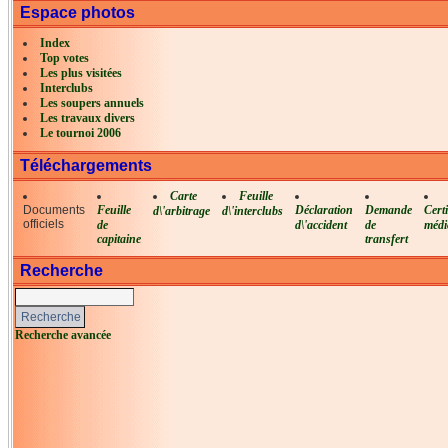
Espace photos
Index
Top votes
Les plus visitées
Interclubs
Les soupers annuels
Les travaux divers
Le tournoi 2006
Téléchargements
Carte
Feuille
Documents
Feuille
Déclaration
Demande
Certi
d\'arbitrage
d\'interclubs
officiels
de
d\'accident
de
médi
capitaine
transfert
Recherche
Recherche avancée