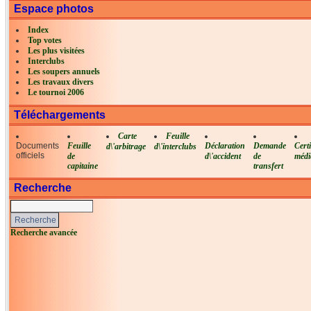
Espace photos
Index
Top votes
Les plus visitées
Interclubs
Les soupers annuels
Les travaux divers
Le tournoi 2006
Téléchargements
Carte
Feuille
Documents
Feuille
Déclaration
Demande
Certi
d\'arbitrage
d\'interclubs
officiels
de
d\'accident
de
médi
capitaine
transfert
Recherche
Recherche avancée