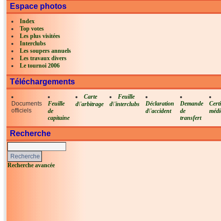
Espace photos
Index
Top votes
Les plus visitées
Interclubs
Les soupers annuels
Les travaux divers
Le tournoi 2006
Téléchargements
Carte
Feuille
Documents
Feuille
Déclaration
Demande
Certi
d\'arbitrage
d\'interclubs
officiels
de
d\'accident
de
médi
capitaine
transfert
Recherche
Recherche avancée