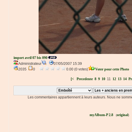
import avril 07 bis 090
Administrateur
07/05/2007 15:39
2035
0
0.00 (0 votes)
Voter pour cette Photo
[<
Precedente
8
9
10
11
12
13
14
Pr
Les commentaires appartiennent à leurs auteurs. Nous ne somme
myAlbum-P 2.8
original
(
)