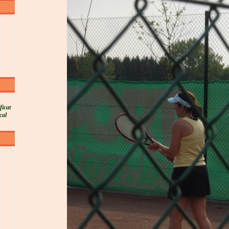
ficat
cal