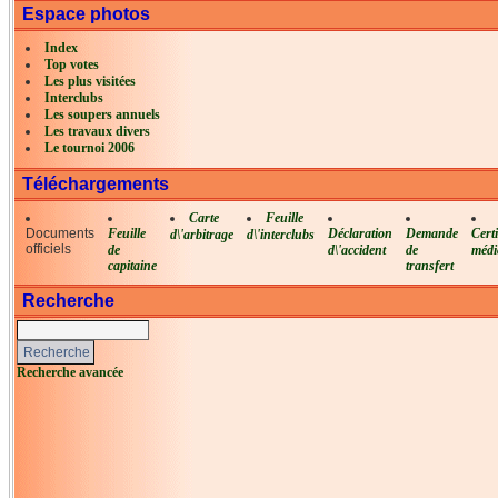
Espace photos
Index
Top votes
Les plus visitées
Interclubs
Les soupers annuels
Les travaux divers
Le tournoi 2006
Téléchargements
Carte
Feuille
Documents
Feuille
Déclaration
Demande
Certi
d\'arbitrage
d\'interclubs
officiels
de
d\'accident
de
médi
capitaine
transfert
Recherche
Recherche avancée