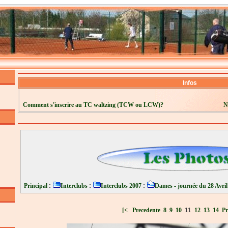
Infos
Comment s'inscrire au TC waltzing (TCW ou LCW)?
N
Principal
:
Interclubs
:
Interclubs 2007
:
Dames - journée du 28 Avril
[<
Precedente
8
9
10
11
12
13
14
Pr