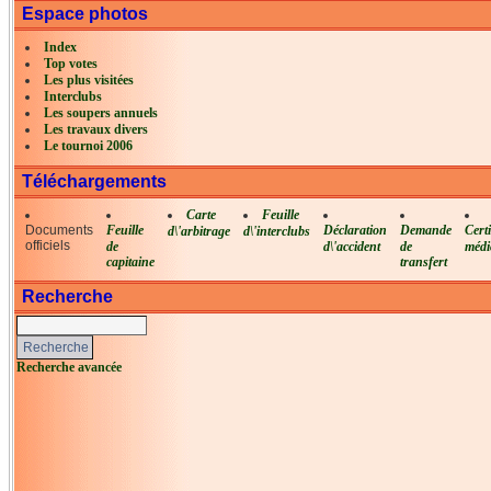
Espace photos
Index
Top votes
Les plus visitées
Interclubs
Les soupers annuels
Les travaux divers
Le tournoi 2006
Téléchargements
Carte
Feuille
Documents
Feuille
Déclaration
Demande
Certi
d\'arbitrage
d\'interclubs
officiels
de
d\'accident
de
médi
capitaine
transfert
Recherche
Recherche avancée