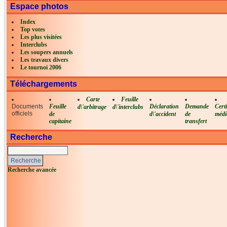
Espace photos
Index
Top votes
Les plus visitées
Interclubs
Les soupers annuels
Les travaux divers
Le tournoi 2006
Téléchargements
Carte
Feuille
Documents
Feuille
Déclaration
Demande
Certi
d\'arbitrage
d\'interclubs
officiels
de
d\'accident
de
médi
capitaine
transfert
Recherche
Recherche avancée