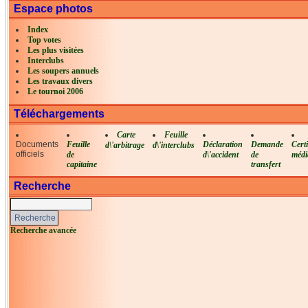
Espace photos
Index
Top votes
Les plus visitées
Interclubs
Les soupers annuels
Les travaux divers
Le tournoi 2006
Téléchargements
Carte
Feuille
Documents
Feuille
Déclaration
Demande
Certi
d\'arbitrage
d\'interclubs
officiels
de
d\'accident
de
médi
capitaine
transfert
Recherche
Recherche avancée