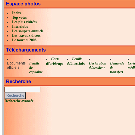
Espace photos
Index
Top votes
Les plus visitées
Interclubs
Les soupers annuels
Les travaux divers
Le tournoi 2006
Téléchargements
Carte
Feuille
Documents
Feuille
Déclaration
Demande
Certi
d\'arbitrage
d\'interclubs
officiels
de
d\'accident
de
médi
capitaine
transfert
Recherche
Recherche avancée